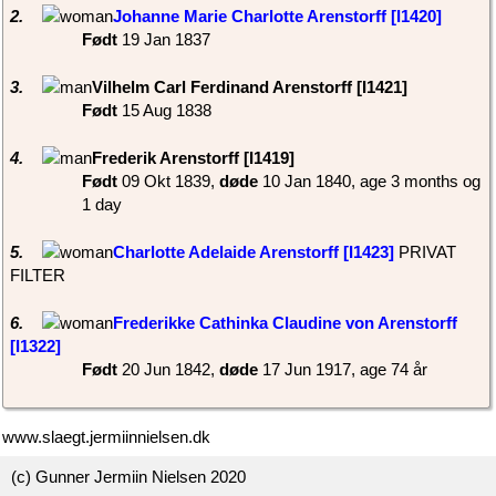
2.
Johanne Marie Charlotte Arenstorff‏‎ [I1420]
Født
‎19 Jan 1837‎
3.
‎Vilhelm Carl Ferdinand Arenstorff‏‎ [I1421]‎
Født
‎15 Aug 1838‎
4.
‎Frederik Arenstorff‏‎ [I1419]‎
Født
‎09 Okt 1839,
døde
‎10 Jan 1840‎, age 3 months og
1 day
5.
Charlotte Adelaide Arenstorff‏‎ [I1423]
PRIVAT
FILTER
6.
Frederikke Cathinka Claudine von Arenstorff‏‎
[I1322]
Født
‎20 Jun 1842,
døde
‎17 Jun 1917‎, age 74 år
www.slaegt.jermiinnielsen.dk
(c) Gunner Jermiin Nielsen 2020