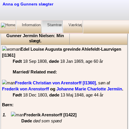
Anna og Gunners slægter
Information
Stamtræ
Værktøj
Gunner Jermiin Nielsen: Min
slægt.
‎Edel Louise Augusta grevinde Ahlefeldt-Laurvigen‏‎
[I1361]‎
Født
‎18 Sep 1808,
døde
‎18 Jan 1869‎, age 60 år
Married/ Related
med:
Frederik Christian von Arenstorff‏‎ [I1360]
, søn af
Frederik von Arenstorff
og
Johanne Marie Charlotte Jermiin
‏.
Født
‎18 Dec 1803,
døde
‎13 Maj 1848‎, age 44 år
Børn:
1.
‎Frederik Arenstorff‏‎ [I1422]‎
Døde
død som spæd