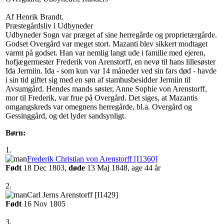
Af Henrik Brandt.
Præstegårdsliv i Udbyneder
Udbyneder Sogn var præget af sine herregårde og proprietærgårde.
Godset Overgård var meget stort. Mazanti blev sikkert modtaget
varmt på godset. Han var nemlig langt ude i familie med ejeren,
hofjægermester Frederik von Arenstorff, en nevø til hans lillesøster
Ida Jermiin. Ida - som kun var 14 måneder ved sin fars død - havde
i sin tid giftet sig med en søn af stamhusbesidder Jermiin til
Avsumgård. Hendes mands søster, Anne Sophie von Arenstorff,
mor til Frederik, var frue på Overgård. Det siges, at Mazantis
omgangskreds var omegnens herregårde, bl.a. Overgård og
Gessinggård, og det lyder sandsynligt.
Børn:
1.
Frederik Christian von Arenstorff‏‎ [I1360]
Født
‎18 Dec 1803,
døde
‎13 Maj 1848‎, age 44 år
2.
‎Carl Jerns Arenstorff‏‎ [I1429]‎
Født
‎16 Nov 1805‎
3.