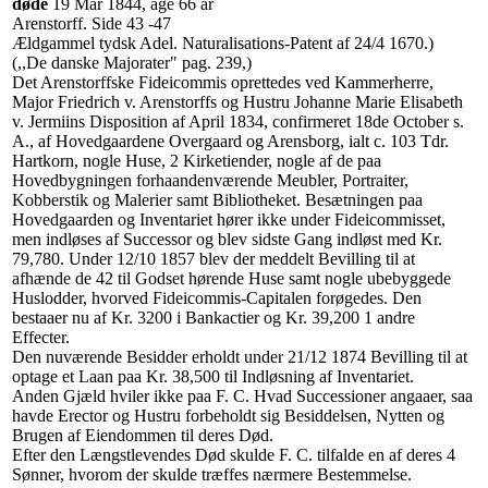
døde
‎19 Mar 1844‎, age 66 år
Arenstorff. Side 43 -47
Ældgammel tydsk Adel. Naturalisations-Patent af 24/4 1670.)
(,,De danske Majorater" pag. 239,)
Det Arenstorffske Fideicommis oprettedes ved Kammerherre,
Major Friedrich v. Arenstorffs og Hustru Johanne Marie Elisabeth
v. Jermiins Disposition af April 1834, confirmeret 18de October s.
A., af Hovedgaardene Overgaard og Arensborg, ialt c. 103 Tdr.
Hartkorn, nogle Huse, 2 Kirketiender, nogle af de paa
Hovedbygningen forhaandenværende Meubler, Portraiter,
Kobberstik og Malerier samt Bibliotheket. Besætningen paa
Hovedgaarden og Inventariet hører ikke under Fideicommisset,
men indløses af Successor og blev sidste Gang indløst med Kr.
79,780. Under 12/10 1857 blev der meddelt Bevilling til at
afhænde de 42 til Godset hørende Huse samt nogle ubebyggede
Huslodder, hvorved Fideicommis-Capitalen forøgedes. Den
bestaaer nu af Kr. 3200 i Bankactier og Kr. 39,200 1 andre
Effecter.
Den nuværende Besidder erholdt under 21/12 1874 Bevilling til at
optage et Laan paa Kr. 38,500 til Indløsning af Inventariet.
Anden Gjæld hviler ikke paa F. C. Hvad Successioner angaaer, saa
havde Erector og Hustru forbeholdt sig Besiddelsen, Nytten og
Brugen af Eiendommen til deres Død.
Efter den Længstlevendes Død skulde F. C. tilfalde en af deres 4
Sønner, hvorom der skulde træffes nærmere Bestemmelse.