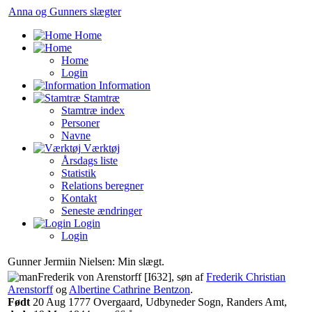
Anna og Gunners slægter
Home
Home
Login
Information
Stamtræ
Stamtræ index
Personer
Navne
Værktøj
Årsdags liste
Statistik
Relations beregner
Kontakt
Seneste ændringer
Login
Login
Gunner Jermiin Nielsen: Min slægt.
‎Frederik von Arenstorff‏‎ [I632]‎
, søn af
Frederik Christian
Arenstorff
og
Albertine Cathrine Bentzon
‏.
Født
‎20 Aug 1777 Overgaard, Udbyneder Sogn, Randers Amt,