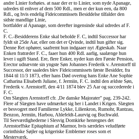
andre Linier forhøies. at naar der er to Linier, som nyde Apanage,
udredes til enhver af dem 500 Rdl., men er der kun een, da 800
Rdl., og hvis endelig Fideicommissets Besiddelse tilfalder den
sidste mandlige Linie,
bortfalder al Apanage, som derefter ingensinde skal udredes af F.
C.
F. C.-Besidderens Enke skal beholde F. C, indtil Successor har
fyldt sit 25de Aar, eller om det er Qvinde, indtil hun gifter sig.
Denne Ret ophører, saafremt hun indgaaer nyt Ægteskab. Naar
Enken fratræder F. C., faaer hun 400 Rdl. aarlig, saalænge hun
lever i ugift Stand. Ere, flere Enker, nyder kun den Første Pension,
Erector udnævnte sin yngste Søn Johannes Frederik v. Arenstorff til
Successor, der saaledes blev Fideicommissets første Besidder, fra
1844 til 11/3 1873, efter hans Død overtog hans Enke Ane Sophie
Catharina Elisabeth Juliane, f. Jermiin, F. C. indtil den ældste Søn,
Frederik v. Arenstorff, den 4/11 1874 blev 25 Aar og succederede i
F. C.
Om Slægten Arenstorff cfr. ,De danske Majorater" pag. 239-242.
Flere af Slægten have udmærket sig her i Landet i Krigen. Slægten
er besvogret med Familierne Lykke, Lilienkron, Rumohr, Rantzau,
Benzon, Jermiin, Harbou, Ahlefeldt-Laurvig og Buchwald.
Til Seeværdighederne i Slesvig Domkirke henregnes det
Arenstorffske Epitaphium af Marmor, hvis særdeles veludførte
corinthiske Søjler og krigeriske Emblemer roses som et
Mesterværk.