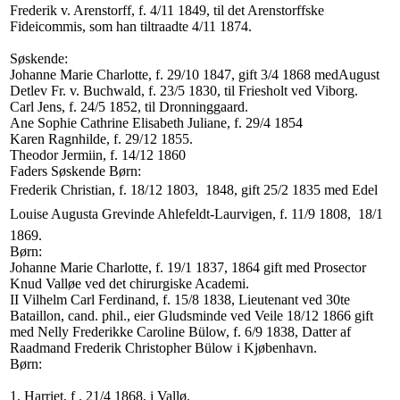
Frederik v. Arenstorff, f. 4/11 1849, til det Arenstorffske
Fideicommis, som han tiltraadte 4/11 1874.
Søskende:
Johanne Marie Charlotte, f. 29/10 1847, gift 3/4 1868 medAugust
Detlev Fr. v. Buchwald, f. 23/5 1830, til Friesholt ved Viborg.
Carl Jens, f. 24/5 1852, til Dronninggaard.
Ane Sophie Cathrine Elisabeth Juliane, f. 29/4 1854
Karen Ragnhilde, f. 29/12 1855.
Theodor Jermiin, f. 14/12 1860
Faders Søskende Børn:
Frederik Christian, f. 18/12 1803,  1848, gift 25/2 1835 med Edel
Louise Augusta Grevinde Ahlefeldt-Laurvigen, f. 11/9 1808,  18/1
1869.
Børn:
Johanne Marie Charlotte, f. 19/1 1837, 1864 gift med Prosector
Knud Valløe ved det chirurgiske Academi.
II Vilhelm Carl Ferdinand, f. 15/8 1838, Lieutenant ved 30te
Bataillon, cand. phil., eier Gludsminde ved Veile 18/12 1866 gift
med Nelly Frederikke Caroline Bülow, f. 6/9 1838, Datter af
Raadmand Frederik Christopher Bülow i Kjøbenhavn.
Børn:
1. Harriet, f . 21/4 1868, i Vallø.