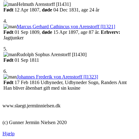
‎Helmuth Arenstorff‏‎ [I1431]‎
Født
‎12 Apr 1807,
døde
‎04 Dec 1831‎, age 24 år
4.
Marcus Gerhard Cathincus von Arenstorff‏‎ [I1321]
Født
‎01 Sep 1809,
døde
‎15 Apr 1897‎, age 87 år.
Erhverv:
Jagtjunker
5.
‎Rudolph Sophus Arenstorff‏‎ [I1430]‎
Født
‎01 Sep 1811‎
6.
Johannes Frederik von Arenstorff‏‎ [I1323]
Født
‎17 Feb 1816 Udbyneder, Udbyneder Sogn, Randers Amt‎
Han bliver åbenbart gift med sin kusine
www.slaegt.jermiinnielsen.dk
(c) Gunner Jermiin Nielsen 2020
Hjælp