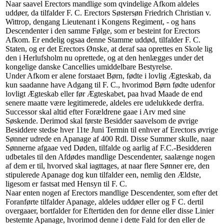
Naar saavel Erectors mandlige som qvindelige Afkom aldeles
uddøer, da tilfalder F. C. Erectors Søstersøn Friedrich Christian v.
Wittrop, dengang Lieutenant i Kongens Regiment, - og hans
Descendenter i den samme Følge, som er besteint for Erectors
Afkom. Er endelig ogsaa denne Stamme uddød, tilfalder F. C.
Staten, og er det Erectors Ønske, at deraf saa oprettes en Skole lig
den i Herlufsholm nu oprettede, og at den henlægges under det
kongelige danske Cancellies umiddelbare Bestyrelse.
Under Afkom er alene forstaaet Børn, fødte i lovlig Ægteskab, da
kun saadanne have Adgang til F. C., hvorimod Børn fødte udenfor
lovligt Ægteskab eller før Ægteskabet, paa hvad Maade de end
senere maatte være legitimerede, aldeles ere udelukkede derfra.
Successor skal altid efter Forældrene gaae i Arv med sine
Søskende. Derimod skal første Besidder saavelsom de øvrige
Besiddere stedse hver 11te Juni Termin til enhver af Erectors øvrige
Sønner udrede en Apanage af 400 Rdl. Disse Summer skulle, naar
Sønnerne afgaae ved Døden, tilfalde og aarlig af F.C.-Besidderen
udbetales til den Afdødes mandlige Descendenter, saalænge nogen
af dem er til, hvorved skal iagttages, at naar flere Sønner ere, den
stipulerede Apanage dog kun tilfalder een, nemlig den Ældste,
ligesom er fastsat med Hensyn til F. C.
Naar enten nogen af Erectors mandlige Descendenter, som efter det
Foranførte tilfalder Apanage, aldeles uddøer eller og F C. dertil
overgaaer, bortfalder for Eftertiden den for denne eller disse Linier
bestemte Apanage, hvorimod denne i dette Fald for den eller de