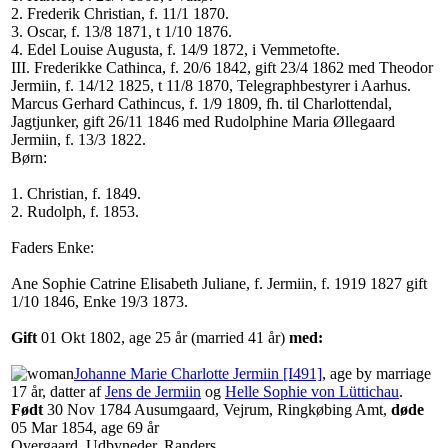
2. Frederik Christian, f. 11/1 1870.
3. Oscar, f. 13/8 1871, t 1/10 1876.
4. Edel Louise Augusta, f. 14/9 1872, i Vemmetofte.
III. Frederikke Cathinca, f. 20/6 1842, gift 23/4 1862 med Theodor
Jermiin, f. 14/12 1825, t 11/8 1870, Telegraphbestyrer i Aarhus.
Marcus Gerhard Cathincus, f. 1/9 1809, fh. til Charlottendal,
Jagtjunker, gift 26/11 1846 med Rudolphine Maria Øllegaard
Jermiin, f. 13/3 1822.
Børn:
1. Christian, f. 1849.
2. Rudolph, f. 1853.
Faders Enke:
Ane Sophie Catrine Elisabeth Juliane, f. Jermiin, f. 1919 1827 gift
1/10 1846, Enke 19/3 1873.
Gift
‎01 Okt 1802, age 25 år (married 41 år)
med:
Johanne Marie Charlotte Jermiin‏‎ [I491]
, age by marriage
17 år, datter af
Jens de Jermiin
og
Helle Sophie von Lüttichau
‏.
Født
‎30 Nov 1784 Ausumgaard, Vejrum, Ringkøbing Amt,
døde
‎05 Mar 1854‎, age 69 år
Overgaard, Udbyneder, Randers