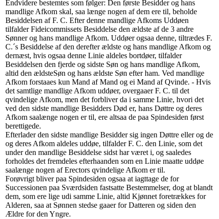
Endvidere bestemtes som følger: Den første Besidder og hans
mandlige Afkom skal, saa længe nogen af dem ere til, beholde
Besiddelsen af F. C. Efter denne mandlige Afkoms Uddøen
tilfalder Fideicommissets Besiddelse den ældste af de 3 andre
Sønner og hans mandlige Afkom. Uddøer ogsaa denne, tiltrædes F.
C.´s Besiddelse af den derefter ældste og hans mandlige Afkom og
dernæst, hvis ogsaa denne Linie aldeles bortdøer, tilfalder
Besiddelsen den fjerde og sidste Søn og hans mandlige Afkom,
altid den ældsteSøn og hans ældste Søn efter ham. Ved mandlige
Afkom forstaaes kun Mand af Mand og ei Mand af Qvinde. - Hvis
det samtlige mandlige Afkom uddøer, overgaaer F. C. til det
qvindelige Afkom, men det forbliver da i samme Linie, hvori det
ved den sidste mandlige Besidders Død er, hans Døttre og deres
Afkom saalænge nogen er til, ere altsaa de paa Spindesiden først
berettigede.
Efterlader den sidste mandlige Besidder sig ingen Døttre eller og de
og deres Afkom aldeles uddøe, tilfalder F. C. den Linie, som det
under den mandlige Besiddelse sidst har været i, og saaledes
forholdes det fremdeles efterhaanden som en Linie maatte uddøe
saalænge nogen af Erectors qvindelige Afkom er til.
Forøvrigt bliver paa Spindesiden ogsaa at iagttage de for
Successionen paa Sværdsiden fastsatte Bestemmelser, dog at blandt
dem, som ere lige udi samme Linie, altid Kjønnet foretrækkes for
Alderen, saa at Sønnen stedse gaaer for Datteren og siden den
Ældre for den Yngre.