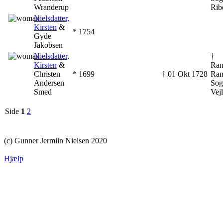
Wranderup
Rib
‎
Nielsdatter,
Kirsten
&
* ‎1754
Gyde
Jakobsen
‎
Nielsdatter,
†
Kirsten
&
Ran
Christen
* ‎1699
† ‎01 Okt 1728
Ran
Andersen
Sog
Smed
Vej
Side
1
2
(c) Gunner Jermiin Nielsen 2020
Hjælp