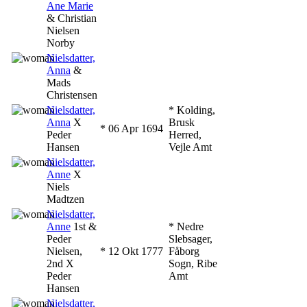
Ane Marie
& Christian
Nielsen
Norby
‎
Nielsdatter,
Anna
&
Mads
Christensen
‎
Nielsdatter,
* Kolding,
Anna
X
Brusk
* ‎06 Apr 1694
Peder
Herred,
Hansen
Vejle Amt
‎
Nielsdatter,
Anne
X
Niels
Madtzen
‎
Nielsdatter,
Anne
1st &
* Nedre
Peder
Slebsager,
Nielsen
,
* ‎12 Okt 1777
Fåborg
2nd X
Sogn, Ribe
Peder
Amt
Hansen
‎
Nielsdatter,