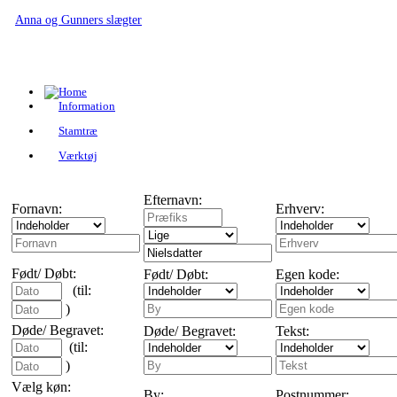
Anna og Gunners slægter
Information
Stamtræ
Værktøj
Efternavn:
Fornavn:
Erhverv:
Født/ Døbt:
Født/ Døbt:
Egen kode:
(til:
)
Døde/ Begravet:
Døde/ Begravet:
Tekst:
(til:
)
Vælg køn:
By:
Postnummer: