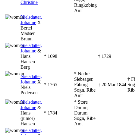
Christine
Ringkøbing
Amt
‎
Nielsdatter,
Johanne
X
Bertel
Madsen
Bruun
‎
Nielsdatter,
Johanne
&
Hans
* ‎1698
† ‎1729
Hansen
Berg
‎
* Nedre
Nielsdatter,
Slebsager,
† F
Johanne
X
* ‎1765
Fåborg
† ‎20 Mar 1844
Sog
Niels
Sogn, Ribe
Rib
Pedersen
Amt
‎
Nielsdatter,
* Store
Johanne
&
Darum,
Hans
* ‎1784
Darum
(junior)
Sogn, Ribe
Hansen
Amt
‎
Nielsdatter,