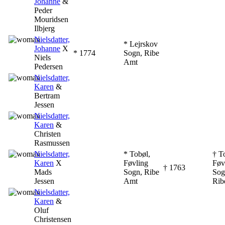
Johanne
&
Peder
Mouridsen
Ilbjerg
‎
Nielsdatter,
* Lejrskov
Johanne
X
* ‎1774
Sogn, Ribe
Niels
Amt
Pedersen
‎
Nielsdatter,
Karen
&
Bertram
Jessen
‎
Nielsdatter,
Karen
&
Christen
Rasmussen
‎
Nielsdatter,
* Tobøl,
† T
Karen
X
Føvling
Føv
† ‎1763
Mads
Sogn, Ribe
Sog
Jessen
Amt
Rib
‎
Nielsdatter,
Karen
&
Oluf
Christensen