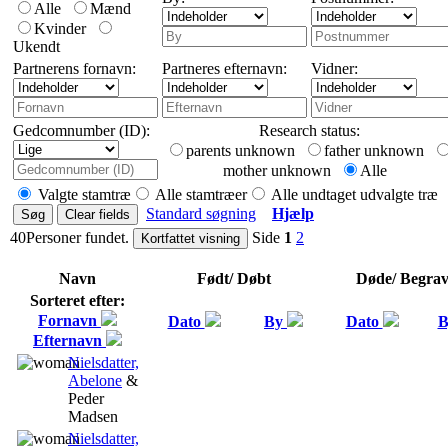
Alle
Mænd
Kvinder
Ukendt
Partnerens fornavn:
Partneres efternavn:
Vidner:
Gedcomnumber (ID):
Research status:
parents unknown
father unknown
mother unknown
Alle
Valgte stamtræ
Alle stamtræer
Alle undtaget udvalgte træ
Standard søgning
Hjælp
40Personer fundet.
Side
1
2
Navn
Født/ Døbt
Døde/ Begrav
Sorteret efter:
Fornavn
Dato
By
Dato
Efternavn
‎
Nielsdatter,
Abelone
&
Peder
Madsen
‎
Nielsdatter,