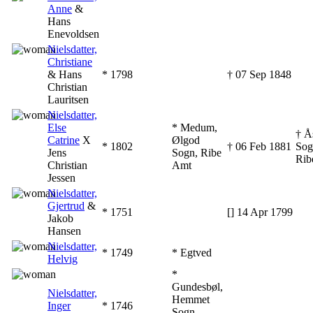
Anne
&
Hans
Enevoldsen
‎
Nielsdatter,
Christiane
& Hans
* ‎1798
† ‎07 Sep 1848
Christian
Lauritsen
‎
Nielsdatter,
Else
* Medum,
† Å
Catrine
X
Ølgod
* ‎1802
† ‎06 Feb 1881
Sog
Jens
Sogn, Ribe
Rib
Christian
Amt
Jessen
‎
Nielsdatter,
Gjertrud
&
* ‎1751
[] ‎14 Apr 1799
Jakob
Hansen
‎
Nielsdatter,
* ‎1749
* Egtved
Helvig
‎
*
Gundesbøl,
Nielsdatter,
Hemmet
Inger
* ‎1746
Sogn,