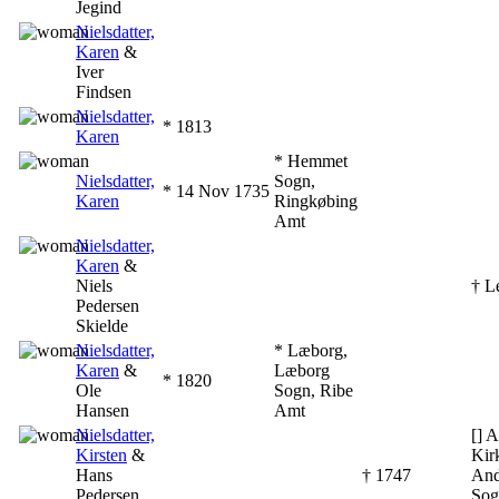
Jegind
‎
Nielsdatter,
Karen
&
Iver
Findsen
‎
Nielsdatter,
* ‎1813
Karen
‎
* Hemmet
Nielsdatter,
Sogn,
* ‎14 Nov 1735
Karen
Ringkøbing
Amt
‎
Nielsdatter,
Karen
&
Niels
† L
Pedersen
Skielde
‎
Nielsdatter,
* Læborg,
Karen
&
Læborg
* ‎1820
Ole
Sogn, Ribe
Hansen
Amt
‎
Nielsdatter,
[] 
Kirsten
&
Kir
Hans
† ‎1747
And
Pedersen
Sog