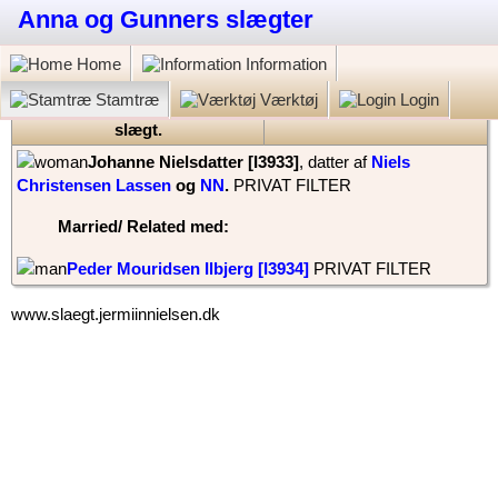
Anna og Gunners slægter
Home
Information
Stamtræ
Værktøj
Login
Gunner Jermiin Nielsen: Min
slægt.
‎Johanne Nielsdatter‏‎ [I3933]‎
, datter af
Niels
Christensen Lassen
og
NN
‏.
PRIVAT FILTER
Married/ Related
med:
Peder Mouridsen Ilbjerg‏‎ [I3934]
PRIVAT FILTER
www.slaegt.jermiinnielsen.dk