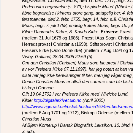
Begravelser: Christian Muus, død 11. dec. 1717, begr. 31. d
Podebusks begravelse (s. 873); bispinde Muus' (Vibeke L
åbne begravelse i kirkens store gang, antagelig her, 4. fe
førstnævnte, død 2. febr. 1755, begr. 14. febr. s.å. Christi
Muus, begr. 7. juli 1758; endelig frøken Muus, begr. 15. jul
Kilde: Danmarks Kirker, S. Knuds Kirke
.
Erhverv:
Præst i
(‎mellem 31 Jul 1679 og 1686), Præst i Aas Sogn, Christian
Herredsprovst i Christiania (‎1693), Stiftsprovst i Christia
Frelsers kirke (Oslo Domkirke) (‎mellem 7 Aug 1694 og 
Visby, Gotland, 28.04.2005 22:59 (5)
Om den Christian (Christen) Muus som ble prest i Christi
av vor Frelsers Kirke 07.11.1697), har jeg notert at han v
siste har jeg ikke henvisninger til her, men jeg våger meg p
Denne Christian Muus er altså den samme som ble biskop
biskop i Odense.
Gift 19.04.1702 i vor Frelsers Kirke med Wiwiche Lund.
Kilde:
http://digitalarkivet.uib.no
(April 2005)
http://www.vigerust.net/oslo/christiania1624embedsmenn
(‎mellem 6 Aug 1701 og 1712), Biskop i Odense (‎mellem 
Christian Muus
Af Bjørn Kornerup i Dansk Biografisk Leksikon, 10. bind
3. udg.