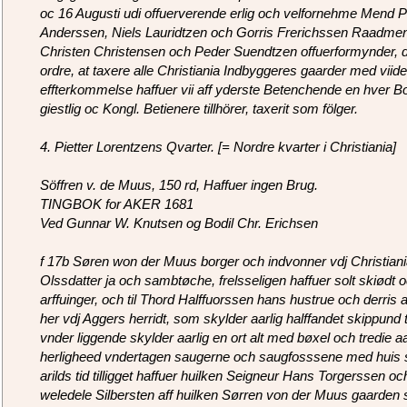
oc 16 Augusti udi offuerverende erlig och velfornehme Mend 
Anderssen, Niels Lauridtzen och Gorris Frerichssen Raadme
Christen Christensen och Peder Suendtzen offuerformynder, deri
ordre, at taxere alle Christiania Indbyggeres gaarder med viide
effterkommelse haffuer vii aff yderste Betenchende en hver B
giestlig oc Kongl. Betienere tillhörer, taxerit som fölger.
4. Pietter Lorentzens Qvarter. [= Nordre kvarter i Christiania]
Söffren v. de Muus, 150 rd, Haffuer ingen Brug.
TINGBOK for AKER 1681
Ved Gunnar W. Knutsen og Bodil Chr. Erichsen
f 17b Søren won der Muus borger och indvonner vdj Christian
Olssdatter ja och sambtøche, frelsseligen haffuer solt skiødt 
arffuinger, och til Thord Halffuorssen hans hustrue och derris
her vdj Aggers herridt, som skylder aarlig halffandet skippun
vnder liggende skylder aarlig en ort alt med bøxel och tredie a
herligheed vndertagen saugerne och saugfosssene med huis so
arilds tid tilligget haffuer huilken Seigneur Hans Torgerssen och 
weledele Silbersten aff huilken Sørren von der Muus gaarden sig