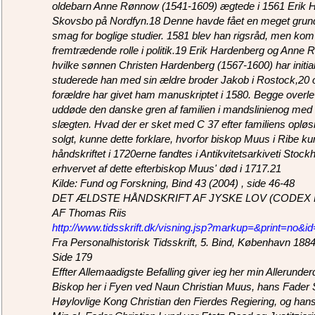
oldebarn Anne Rønnow (1541-1609) ægtede i 1561 Erik Ha
Skovsbo på Nordfyn.18 Denne havde fået en meget grund
smag for boglige studier. 1581 blev han rigsråd, men kom al
fremtrædende rolle i politik.19 Erik Hardenberg og Anne 
hvilke sønnen Christen Hardenberg (1567-1600) har initi
studerede han med sin ældre broder Jakob i Rostock,20
forældre har givet ham manuskriptet i 1580. Begge over
uddøde den danske gren af familien i mandslinienog med
slægten. Hvad der er sket med C 37 efter familiens opløsni
solgt, kunne dette forklare, hvorfor biskop Muus i Ribe k
håndskriftet i 1720erne fandtes i Antikvitetsarkiveti Stock
erhvervet af dette efterbiskop Muus' død i 1717.21
Kilde: Fund og Forskning, Bind 43 (2004) , side 46-48
DET ÆLDSTE HÅNDSKRIFT AF JYSKE LOV (CODEX 
AF Thomas Riis
http://www.tidsskrift.dk/visning.jsp?markup=&print=no&i
Fra Personalhistorisk Tidsskrift, 5. Bind, København 188
Side 179
Effter Allemaadigste Befalling giver ieg her min Allerund
Biskop her i Fyen ved Naun Christian Muus, hans Fader
Høylovlige Kong Christian den Fierdes Regiering, og hans