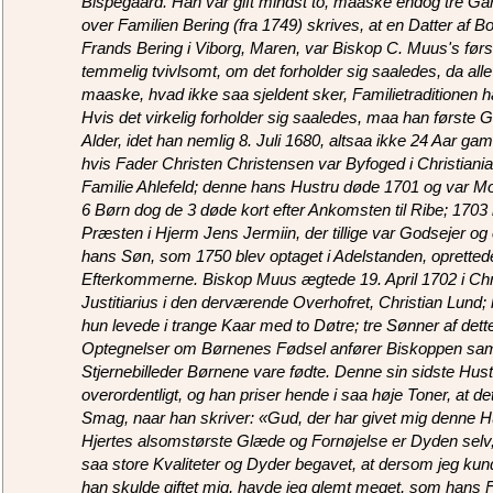
Bispegaard. Han var gift mindst to, maaske endog tre Gan
over Familien Bering (fra 1749) skrives, at en Datter af 
Frands Bering i Viborg, Maren, var Biskop C. Muus's først
temmelig tvivlsomt, om det forholder sig saaledes, da alle
maaske, hvad ikke saa sjeldent sker, Familietraditionen h
Hvis det virkelig forholder sig saaledes, maa han første 
Alder, idet han nemlig 8. Juli 1680, altsaa ikke 24 Aar ga
hvis Fader Christen Christensen var Byfoged i Christiania
Familie Ahlefeld; denne hans Hustru døde 1701 og var Mod
6 Børn dog de 3 døde kort efter Ankomsten til Ribe; 1703 
Præsten i Hjerm Jens Jermiin, der tillige var Godsejer o
hans Søn, som 1750 blev optaget i Adelstanden, opretted
Efterkommerne. Biskop Muus ægtede 19. April 1702 i Chri
Justitiarius i den derværende Overhofret, Christian Lund;
hun levede i trange Kaar med to Døtre; tre Sønner af de
Optegnelser om Børnenes Fødsel anfører Biskoppen samvi
Stjernebilleder Børnene vare fødte. Denne sin sidste Hu
overordentligt, og han priser hende i saa høje Toner, at det 
Smag, naar han skriver: «Gud, der har givet mig denne Hust
Hjertes alsomstørste Glæde og Fornøjelse er Dyden selv
saa store Kvaliteter og Dyder begavet, at dersom jeg ku
han skulde giftet mig, havde jeg glemt meget, som hans