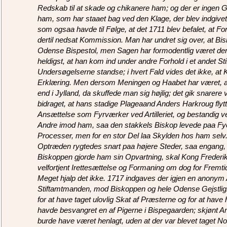
Redskab til at skade og chikanere ham; og der er ingen Gru
ham, som har staaet bag ved den Klage, der blev indgivet
som ogsaa havde til Følge, at det 1711 blev befalet, at 
dertil nedsat Kommission. Man har undret sig over, at Bisko
Odense Bispestol, men Sagen har formodentlig været den,
heldigst, at han kom ind under andre Forhold i et andet Sti
Undersøgelserne standse; i hvert Fald vides det ikke, at
Erklæring. Men dersom Meningen og Haabet har været, a
end i Jylland, da skuffede man sig højlig; det gik snarere 
bidraget, at hans stadige Plageaand Anders Harkroug flytte
Ansættelse som Fyrværker ved Artilleriet, og bestandig 
Andre imod ham, saa den stakkels Biskop levede paa Fyen
Processer, men for en stor Del laa Skylden hos ham sel
Optræden rygtedes snart paa højere Steder, saa engang,
Biskoppen gjorde ham sin Opvartning, skal Kong Frederi
velfortjent Irettesættelse og Formaning om dog for Fremt
Meget hjalp det ikke. 1717 indgaves der igjen en anon
Stiftamtmanden, mod Biskoppen og hele Odense Gejstligh
for at have taget ulovlig Skat af Præsterne og for at have
havde besvangret en af Pigerne i Bispegaarden; skjønt A
burde have været henlagt, uden at der var blevet taget Not