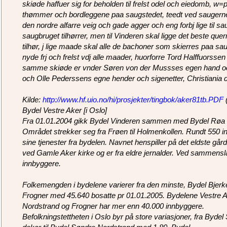
skiøde haffuer sig for beholden til frelst odel och eiedomb, w
thømmer och bordleggene paa saugstedet, teedt ved saugerne s
den nordre alfarre veig och gade agger och eng forbj lige til 
saugbruget tilhørrer, men til Vinderen skal ligge det beste que
tilhør, j lige maade skal alle de bachoner som skierres paa s
nyde frj och frelst vdj alle maader, huorforre Tord Halffuorssen 
samme skiøde er vnder Søren von der Mussses egen hand o
och Olle Pederssens egne hender och sigenetter, Christiania d
Kilde:
http://www.hf.uio.no/hi/prosjekter/tingbok/aker81tb.PDF
(
Bydel Vestre Aker [i Oslo]
Fra 01.01.2004 gikk Bydel Vinderen sammen med Bydel Røa ti
Området strekker seg fra Frøen til Holmenkollen. Rundt 550 i
sine tjenester fra bydelen. Navnet henspiller på det eldste går
ved Gamle Aker kirke og er fra eldre jernalder. Ved sammens
innbyggere.
Folkemengden i bydelene varierer fra den minste, Bydel Bjerk
Frogner med 45.640 bosatte pr 01.01.2005. Bydelene Vestre Ak
Nordstrand og Frogner har mer enn 40.000 innbyggere.
Befolkningstettheten i Oslo byr på store variasjoner, fra Byd