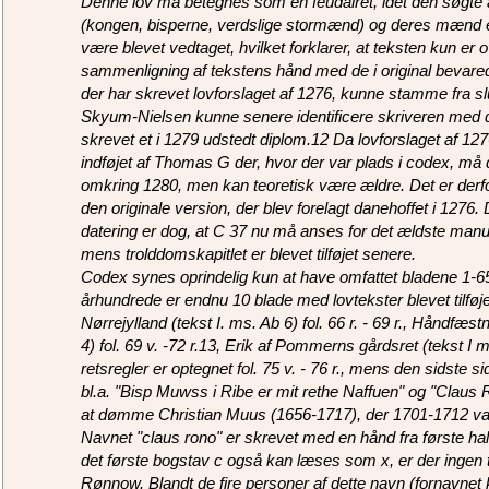
Denne lov må betegnes som en feudalret, idet den søgte a
(kongen, bisperne, verdslige stormænd) og deres mænd ell
være blevet vedtaget, hvilket forklarer, at teksten kun er 
sammenligning af tekstens hånd med de i original bevared
der har skrevet lovforslaget af 1276, kunne stamme fra sl
Skyum-Nielsen kunne senere identificere skriveren me
skrevet et i 1279 udstedt diplom.12 Da lovforslaget af 1
indføjet af Thomas G der, hvor der var plads i codex, må
omkring 1280, men kan teoretisk være ældre. Det er derfor 
den originale version, der blev forelagt danehoffet i 1276.
datering er dog, at C 37 nu må anses for det ældste manus
mens trolddomskapitlet er blevet tilføjet senere.
Codex synes oprindelig kun at have omfattet bladene 1-65
århundrede er endnu 10 blade med lovtekster blevet tilføje
Nørrejylland (tekst I. ms. Ab 6) fol. 66 r. - 69 r., Håndfæst
4) fol. 69 v. -72 r.13, Erik af Pommerns gårdsret (tekst I ms
retsregler er optegnet fol. 75 v. - 76 r., mens den sidste s
bl.a. "Bisp Muwss i Ribe er mit rethe Naffuen" og "Claus R
at dømme Christian Muus (1656-1717), der 1701-1712 var
Navnet "claus rono" er skrevet med en hånd fra første ha
det første bogstav c også kan læses som x, er der ingen 
Rønnow. Blandt de fire personer af dette navn (fornavnet