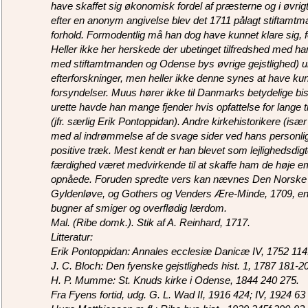
have skaffet sig økonomisk fordel af præsterne og i øvrig
efter en anonym angivelse blev det 1711 pålagt stiftamt
forhold. Formodentlig må han dog have kunnet klare sig, 
Heller ikke her herskede der ubetinget tilfredshed med 
med stiftamtmanden og Odense bys øvrige gejstlighed) 
efterforskninger, men heller ikke denne synes at have k
forsyndelser. Muus hører ikke til Danmarks betydelige bis
urette havde han mange fjender hvis opfattelse for lang
(jfr. særlig Erik Pontoppidan). Andre kirkehistorikere (isæ
med al indrømmelse af de svage sider ved hans personlig
positive træk. Mest kendt er han blevet som lejlighedsdigt
færdighed været medvirkende til at skaffe ham de høje e
opnåede. Foruden spredte vers kan nævnes Den Norske Lø
Gyldenløve, og Gothers og Venders Ære-Minde, 1709, en v
bugner af smiger og overflødig lærdom.
Mal. (Ribe domk.). Stik af A. Reinhard, 1717.
Litteratur:
Erik Pontoppidan: Annales ecclesiæ Danicæ IV, 1752 114
J. C. Bloch: Den fyenske gejstligheds hist. 1, 1787 181-2
H. P. Mumme: St. Knuds kirke i Odense, 1844 240 275.
Fra Fyens fortid, udg. G. L. Wad II, 1916 424; IV, 1924 63