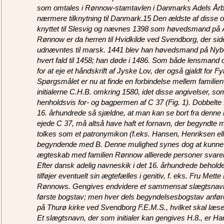
som omtales i Rønnow-stamtavlen i Danmarks Adels Årbo
nærmere tilknytning til Danmark.15 Den ældste af disse 
knyttet til Slesvig og nævnes 1398 som høvedsmand på
Rønnow er da herren til Hvidkilde ved Svendborg, der si
udnævntes til marsk. 1441 blev han høvedsmand på Nyborg
hvert fald til 1458; han døde i 1486. Som både lensmand 
for at eje et håndskrift af Jyske Lov, der også gjaldt for F
Spørgsmålet er nu at finde en forbindelse mellem famil
initialerne C.H.B. omkring 1580, idet disse angivelser, so
henholdsvis for- og bagpermen af C 37 (Fig. 1). Dobbelte 
16. århundrede så sjældne, at man kan se bort fra denne 
ejede C 37, må altså have haft et fornavn, der begyndte
tolkes som et patronymikon (f.eks. Hansen, Henriksen el
begyndende med B. Denne mulighed synes dog at kunne 
ægteskab med familien Rønnow allierede personer svarer
Efter dansk adelig navneskik i det 16. århundrede behol
tilføjer eventuelt sin ægtefælles i genitiv, f. eks. Fru Me
Rønnows. Gengives endvidere et sammensat slægtsnavn m
første bogstav; men hver dels begyndelsesbogstav anføre
på Thurø kirke ved Svendborg F.E.M.S., hvilket skal læses
Et slægtsnavn, der som initialer kan gengives H.8., er 