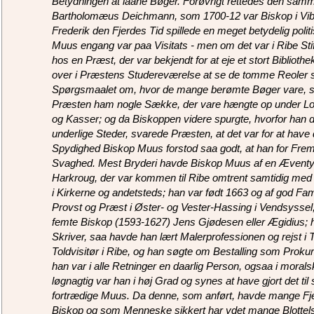
Betydningen at laane Bøger. Forøvrigt rettedes den sa
Bartholomæus Deichmann, som 1700-12 var Biskop i Vibor
Frederik den Fjerdes Tid spillede en meget betydelig politi
Muus engang var paa Visitats - men om det var i Ribe Stift 
hos en Præst, der var bekjendt for at eje et stort Bibliot
over i Præstens Studereværelse at se de tomme Reoler
Spørgsmaalet om, hvor de mange berømte Bøger vare, so
Præsten ham nogle Sække, der vare hængte op under Loft
og Kasser; og da Biskoppen videre spurgte, hvorfor han
underlige Steder, svarede Præsten, at det var for at have
Spydighed Biskop Muus forstod saa godt, at han for Fremt
Svaghed. Mest Bryderi havde Biskop Muus af en Ævent
Harkroug, der var kommen til Ribe omtrent samtidig med 
i Kirkerne og andetsteds; han var født 1663 og af god Fa
Provst og Præst i Øster- og Vester-Hassing i Vendsyssel
femte Biskop (1593-1627) Jens Gjødesen eller Ægidius; h
Skriver, saa havde han lært Malerprofessionen og rejst i
Toldvisitør i Ribe, og han søgte om Bestalling som Prokur
han var i alle Retninger en daarlig Person, ogsaa i mora
løgnagtig var han i høj Grad og synes at have gjort det til
fortrædige Muus. Da denne, som anført, havde mange F
Biskop og som Menneske sikkert har ydet mange Blottelser