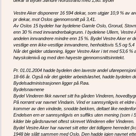
dekar til Bydel Søndre Nordstrand med 1,80. Bydel
Vestre Aker disponerer 16 594 dekar, som utgjør 10,9 % av area
pr dekar, mot Oslos gjennomsnitt på 3,41.
Av Oslos 15 bydeler har bydelene Gamle Oslo, Grorud, Stovn
enn 30 % med innvandrerbakgrunn. I bydelene Ullern, Vestre 
andelen innvandrere mindre enn 15 %. Bydel Vestre Aker er d
vestlige enn ikke-vestlige innvandrere, henholdsvis 5,5 og 5,4 
Når det gjelder utdanning, ligger Vestre Aker i tet med 53,6 % 
høyskolenivå og med den høyeste gjennomsnittsinntekt.
Pr. 01.01.2004 hadde bydelen den laveste andel uførepensjonis
18-66 år. Også når det gjelder arbeidsløshet, hadde bydelen de
Bydelsadministrasjonen ligger på Røa.
Bydelsnavnene
Bydel Vinderen fikk navnet sitt fra gården Vinderen, hovedbygn
På norrønt var navnet Vindarin. Vind er sannsynligvis et el
kommer av den vindede, snodde bekken, deltaet like nedenfor
Endelsen ern er sannsynligvis en suffiks uten mening (som i 
kilder ble gårdsnavnet oftest skrevet Winderen eller Vinderen.
Bydel Vestre Aker har navnet sitt etter det tidligere herredet 
1948 ble slått sammen med Oslo. Den hadde igjen navnet etter