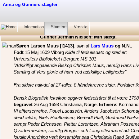
Anna og Gunners slægter
Information
Stamtræ
Værktøj
Gunner Jermiin Nielsen: Min slægt.
‎Søren Larsen Muus‏‎ [I1413]‎
, søn af
Lars Muus
og N.N.‏.
Født
‎15 Maj 1609 Viborg
Kilde til fødselsdato og sted er:
Universitets Biblioteket i Bergen: MS 101
"Adskilligt angaaende Biskop Christian Muus, nemlig Hans Li
Samling af Vers giorte af ham ved adskillige Leiligheder"
Fra sidste halvdel af 17-tallet. 8 håndskrevne sider. Forfatter i
Dansk Biografisk leksikon opgiver fødselsåret til at være 1708
begravet
‎26 Aug 1693 Christiania, Norge.
Erhverv:
Kornhandl
Vi effterschrefne, Pouel Lucassön, Anders Jacobsön Schoma
dend ældre, Niels Houffuelsen, Berendt Platt, Gudmund Niel
sampt Peder Erichssen, Pietter Lorentzen, Abraham Possem
Qvartermestere, samtlig Borger- och Laugrettismænd udi Christian
louglig Anordning verit forsamblet paa Christiania Raad Stuff