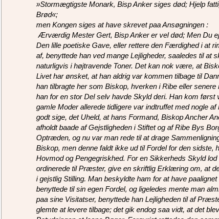
»Stormægtigste Monark, Bisp Anker siges død; Hjelp fatt
Brød«;
men Kongen siges at have skrevet paa Ansøgningen :
 Ærværdig Mester Gert, Bisp Anker er vel død; Men Du ej 
Den lille poetiske Gave, eller rettere den Færdighed i at 
af, benyttede han ved mange Lejligheder, saaledes til at 
naturligvis i højtravende Toner. Det kan nok være, at B
Livet har ønsket, at han aldrig var kommen tilbage til Danm
han tilbragte her som Biskop, hverken i Ribe eller senere 
han for en stor Del selv havde Skyld deri. Han kom først 
gamle Moder allerede tidligere var indtruffet med nogle 
godt sige, det Uheld, at hans Formand, Biskop Ancher A
afholdt baade af Gejstligheden i Stiftet og af Ribe Bys Bor
Optræden, og nu var man rede til at drage Sammenligni
Biskop, men denne faldt ikke ud til Fordel for den sidste
Hovmod og Pengegriskhed. For en Sikkerheds Skyld lod 
ordinerede til Præster, give en skriftlig Erklæring om, at
i gejstlig Stilling. Man beskyldte ham for at have paalign
benyttede til sin egen Fordel, og ligeledes mente man al
paa sine Visitatser, benyttede han Lejligheden til af Præs
glemte at levere tilbage; det gik endog saa vidt, at det b