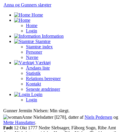
Anna og Gunners slægter
Home
Home
Login
Information
Stamtræ
Stamtræ index
Personer
Navne
Værktøj
Årsdags liste
Statistik
Relations beregner
Kontakt
Seneste ændringer
Login
Login
Gunner Jermiin Nielsen: Min slægt.
‎Anne Nielsdatter‏‎ [I278]‎
, datter af
Niels Pedersen
og
Mette Hansdatter
‏.
Født
‎12 Okt 1777 Nedre Slebsager, Fåborg Sogn, Ribe Amt‎