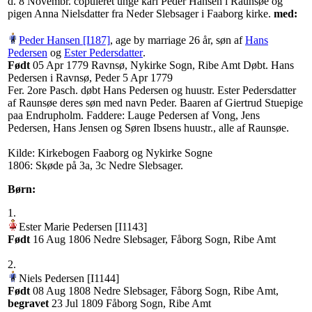
d. 8 Novembr. copuleret unge karl Peder Hansen i Raunsøe og
pigen Anna Nielsdatter fra Neder Slebsager i Faaborg kirke.
med:
Peder Hansen‏‎ [I187]
, age by marriage 26 år, søn af
Hans
Pedersen
og
Ester Pedersdatter
‏.
Født
‎05 Apr 1779 Ravnsø, Nykirke Sogn, Ribe Amt
Døbt. Hans
Pedersen i Ravnsø, Peder 5 Apr 1779
Fer. 2ore Pasch. døbt Hans Pedersen og huustr. Ester Pedersdatter
af Raunsøe deres søn med navn Peder. Baaren af Giertrud Stuepige
paa Endrupholm. Faddere: Lauge Pedersen af Vong, Jens
Pedersen, Hans Jensen og Søren Ibsens huustr., alle af Raunsøe.
Kilde: Kirkebogen Faaborg og Nykirke Sogne
1806: Skøde på 3a, 3c Nedre Slebsager.
Børn:
1.
‎Ester Marie Pedersen‏‎ [I1143]‎
Født
‎16 Aug 1806 Nedre Slebsager, Fåborg Sogn, Ribe Amt‎
2.
‎Niels Pedersen‏‎ [I1144]‎
Født
‎08 Aug 1808 Nedre Slebsager, Fåborg Sogn, Ribe Amt,
begravet
‎23 Jul 1809 Fåborg Sogn, Ribe Amt