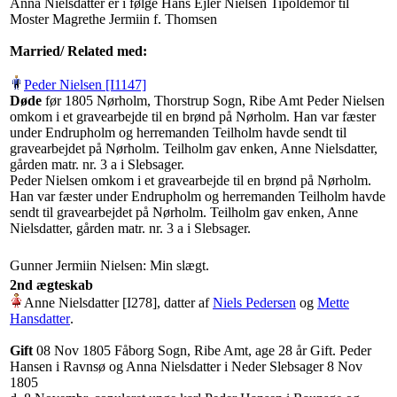
Anna Nielsdatter er i følge Hans Ejler Nielsen Tipoldemor til
Moster Magrethe Jermiin f. Thomsen
Married/ Related
med:
Peder Nielsen‏‎ [I1147]
Døde
‎før 1805 Nørholm, Thorstrup Sogn, Ribe Amt
Peder Nielsen
omkom i et gravearbejde til en brønd på Nørholm. Han var fæster
under Endrupholm og herremanden Teilholm havde sendt til
gravearbejdet på Nørholm. Teilholm gav enken, Anne Nielsdatter,
gården matr. nr. 3 a i Slebsager.
Peder Nielsen omkom i et gravearbejde til en brønd på Nørholm.
Han var fæster under Endrupholm og herremanden Teilholm havde
sendt til gravearbejdet på Nørholm. Teilholm gav enken, Anne
Nielsdatter, gården matr. nr. 3 a i Slebsager.
Gunner Jermiin Nielsen: Min slægt.
2nd ægteskab
‎Anne Nielsdatter‏‎ [I278]‎
, datter af
Niels Pedersen
og
Mette
Hansdatter
‏.
Gift
‎08 Nov 1805 Fåborg Sogn, Ribe Amt, age 28 år
Gift. Peder
Hansen i Ravnsø og Anna Nielsdatter i Neder Slebsager 8 Nov
1805