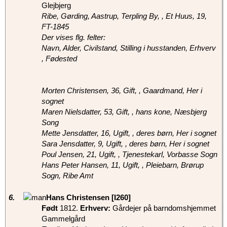
Glejbjerg
Ribe, Gørding, Aastrup, Terpling By, , Et Huus, 19,
FT-1845
Der vises flg. felter:
Navn, Alder, Civilstand, Stilling i husstanden, Erhverv
, Fødested
Morten Christensen, 36, Gift, , Gaardmand, Her i
sognet
Maren Nielsdatter, 53, Gift, , hans kone, Næsbjerg
Song
Mette Jensdatter, 16, Ugift, , deres børn, Her i sognet
Sara Jensdatter, 9, Ugift, , deres børn, Her i sognet
Poul Jensen, 21, Ugift, , Tjenestekarl, Vorbasse Sogn
Hans Peter Hansen, 11, Ugift, , Pleiebarn, Brørup
Sogn, Ribe Amt
6.
‎Hans Christensen‏‎ [I260]‎
Født
‎1812‎.
Erhverv:
Gårdejer på barndomshjemmet
Gammelgård