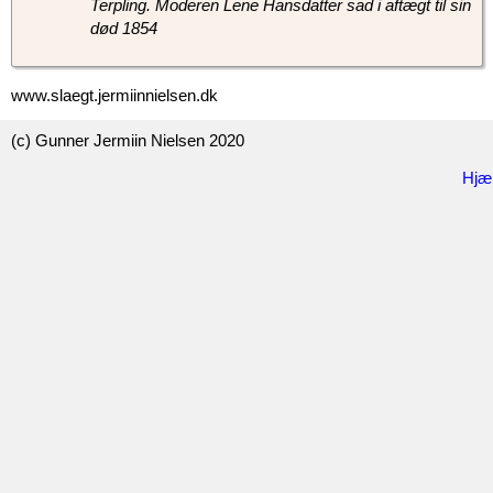
Terpling. Moderen Lene Hansdatter sad i aftægt til sin
død 1854
www.slaegt.jermiinnielsen.dk
(c) Gunner Jermiin Nielsen 2020
Hjæ