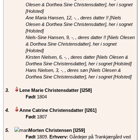
Olesen & Dorthea Sine Christensdatter], her i sognet
[Holsted]
Ane Maria Hansen, 12, -, , deres datter !! [Niels
Olesen & Dorthea Sine Christensdatter], her i sognet
[Holsted]
Niels-Sine Hansen, 9, -, , deres datter !! [Niels Olesen
& Dorthea Sine Christensdatter], her i sognet
[Holsted]
Kirsten Nielsen, 6, -, , deres datter [Niels Olesen &
Dorthea Sine Christensdatter], her i sognet [Holsted]
Hans Nielsen, 3, -, , deres søn [Niels Olesen &
Dorthea Sine Christensdatter], her i sognet [Holsted]
3.
‎Lene Marie Christensdatter‏‎ [I258]‎
Født
‎1804‎
4.
‎Anne Catrine Christensdatter‏‎ [I261]‎
Født
‎1807‎
5.
‎Morten Christensen‏‎ [I259]‎
Født
‎1809‎.
Erhverv:
Gårdejer på Trankjærgård ved