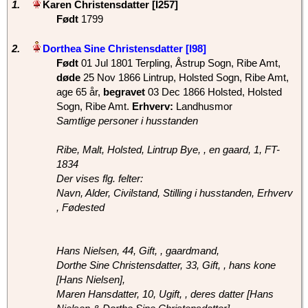
1.
‎Karen Christensdatter‏‎ [I257]‎
Født
‎1799‎
2.
Dorthea Sine Christensdatter‏‎ [I98]
Født
‎01 Jul 1801 Terpling, Åstrup Sogn, Ribe Amt,
døde
‎25 Nov 1866 Lintrup, Holsted Sogn, Ribe Amt‎,
age 65 år,
begravet
‎03 Dec 1866 Holsted, Holsted
Sogn, Ribe Amt.
Erhverv:
Landhusmor
Samtlige personer i husstanden
Ribe, Malt, Holsted, Lintrup Bye, , en gaard, 1, FT-
1834
Der vises flg. felter:
Navn, Alder, Civilstand, Stilling i husstanden, Erhverv
, Fødested
Hans Nielsen, 44, Gift, , gaardmand,
Dorthe Sine Christensdatter, 33, Gift, , hans kone
[Hans Nielsen],
Maren Hansdatter, 10, Ugift, , deres datter [Hans