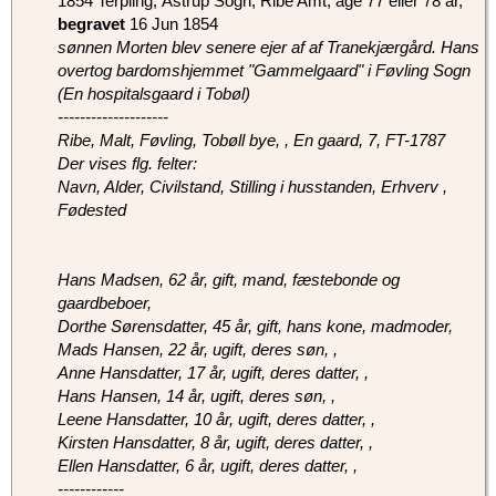
1854 Terpling, Åstrup Sogn, Ribe Amt‎, age 77 eller 78 år,
begravet
‎16 Jun 1854
sønnen Morten blev senere ejer af af Tranekjærgård. Hans
overtog bardomshjemmet "Gammelgaard" i Føvling Sogn
(En hospitalsgaard i Tobøl)
--------------------
Ribe, Malt, Føvling, Tobøll bye, , En gaard, 7, FT-1787
Der vises flg. felter:
Navn, Alder, Civilstand, Stilling i husstanden, Erhverv ,
Fødested
Hans Madsen, 62 år, gift, mand, fæstebonde og
gaardbeboer,
Dorthe Sørensdatter, 45 år, gift, hans kone, madmoder,
Mads Hansen, 22 år, ugift, deres søn, ,
Anne Hansdatter, 17 år, ugift, deres datter, ,
Hans Hansen, 14 år, ugift, deres søn, ,
Leene Hansdatter, 10 år, ugift, deres datter, ,
Kirsten Hansdatter, 8 år, ugift, deres datter, ,
Ellen Hansdatter, 6 år, ugift, deres datter, ,
------------