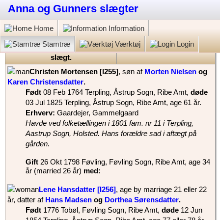
Anna og Gunners slægter
Home
Information
Stamtræ
Værktøj
Login
Gunner Jermiin Nielsen: Min
slægt.
‎Christen Mortensen‏‎ [I255]‎
, søn af
Morten Nielsen
og
Karen Christensdatter
‏.
Født
‎08 Feb 1764 Terpling, Åstrup Sogn, Ribe Amt,
døde
‎03 Jul 1825 Terpling, Åstrup Sogn, Ribe Amt‎, age 61 år.
Erhverv:
Gaardejer, Gammelgaard
Havde ved folketællingen i 1801 fam. nr 11 i Terpling,
Aastrup Sogn, Holsted. Hans forældre sad i aftægt på
gården.
Gift
‎26 Okt 1798 Føvling, Føvling Sogn, Ribe Amt, age 34
år (married 26 år)
med:
Lene Hansdatter‏‎ [I256]
, age by marriage 21 eller 22
år, datter af
Hans Madsen
og
Dorthea Sørensdatter
‏.
Født
‎1776 Tobøl, Føvling Sogn, Ribe Amt,
døde
‎12 Jun