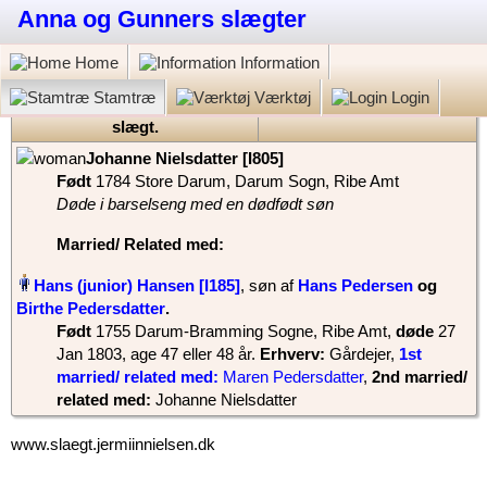
Anna og Gunners slægter
Home
Information
Stamtræ
Værktøj
Login
Gunner Jermiin Nielsen: Min
slægt.
‎Johanne Nielsdatter‏‎ [I805]‎
Født
‎1784 Store Darum, Darum Sogn, Ribe Amt‎
Døde i barselseng med en dødfødt søn
Married/ Related
med:
Hans (junior) Hansen‏‎ [I185]
, søn af
Hans Pedersen
og
Birthe Pedersdatter
‏.
Født
‎1755 Darum-Bramming Sogne, Ribe Amt,
døde
‎27
Jan 1803‎, age 47 eller 48 år.
Erhverv:
Gårdejer
,
1st
married/ related
med:
Maren Pedersdatter
, ‎
2nd married/
related
med:
Johanne Nielsdatter
www.slaegt.jermiinnielsen.dk