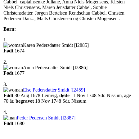
Cabbel, captainsenke Juliane, Anna Niels Mogensens, Kirsten
Niels Christensens, Maren Jensdatter Cabbel, Sophie
Christensdatter, Jørgen Bertelsen Rendschau Cabbel, Christen
Pedersen Dan..., Matts Christensen og Christen Mogensen .
Børn:
1.
‎Karen Pedersdatter Smidt‏‎ [I2885]‎
Født
‎1674‎
2.
‎Anna Pedersdatter Smidt‏‎ [I2886]‎
Født
‎1677‎
3.
Else Pedersdatter Smidt‏‎ [I2459]
Født
‎30 Aug 1678 Lemvig,
døde
‎11 Nov 1748 Sdr. Nissum‎, age
70 år,
begravet
‎18 Nov 1748 Sdr. Nissum
4.
Peder Pedersen Smidt‏‎ [I2887]
Født
‎1680‎