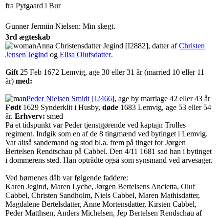
fra Pytgaard i Bur
Gunner Jermiin Nielsen: Min slægt.
3rd ægteskab
‎Anna Christensdatter Jegind‏‎ [I2882]‎
, datter af
Christen
Jensen Jegind
og
Elisa Olufsdatter
‏.
Gift
‎25 Feb 1672 Lemvig, age 30 eller 31 år (married 10 eller 11
år)
med:
Peder Nielsen Smidt‏‎ [I2466]
, age by marriage 42 eller 43 år
Født
‎1629 Synderklit i Husby,
døde
‎1683 Lemvig‎, age 53 eller 54
år.
Erhverv:
smed
På et tidspunkt var Peder tjenstgørende ved kaptajn Trolles
regiment. Indgik som en af de 8 tingmænd ved bytinget i Lemvig.
Var altså sandemand og stod bl.a. frem på tinget for Jørgen
Bertelsen Rendtschau på Cabbel. Den 4/11 1681 sad han i bytinget
i dommerens sted. Han optrådte også som synsmand ved arvesager.
Ved børnenes dåb var følgende faddere:
Karen Jegind, Maren Lyche, Jørgen Bertelsens Ancietta, Oluf
Cabbel, Christen Sandholm, Niels Cabbel, Maren Mathisdatter,
Magdalene Bertelsdatter, Anne Mortensdatter, Kirsten Cabbel,
Peder Matthsen, Anders Michelsen, Jep Bertelsen Rendschau af