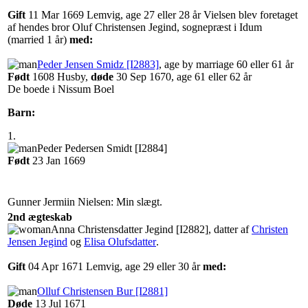
Gift
‎11 Mar 1669 Lemvig, age 27 eller 28 år
Vielsen blev foretaget
af hendes bror Oluf Christensen Jegind, sognepræst i Idum
(married 1 år)
med:
Peder Jensen Smidz‏‎ [I2883]
, age by marriage 60 eller 61 år
Født
‎1608 Husby,
døde
‎30 Sep 1670‎, age 61 eller 62 år
De boede i Nissum Boel
Barn:
1.
‎Peder Pedersen Smidt‏‎ [I2884]‎
Født
‎23 Jan 1669‎
Gunner Jermiin Nielsen: Min slægt.
2nd ægteskab
‎Anna Christensdatter Jegind‏‎ [I2882]‎
, datter af
Christen
Jensen Jegind
og
Elisa Olufsdatter
‏.
Gift
‎04 Apr 1671 Lemvig, age 29 eller 30 år
med:
Olluf Christensen Bur‏‎ [I2881]
Døde
‎13 Jul 1671