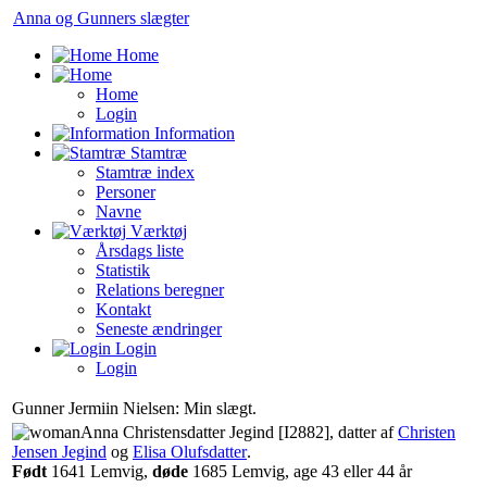
Anna og Gunners slægter
Home
Home
Login
Information
Stamtræ
Stamtræ index
Personer
Navne
Værktøj
Årsdags liste
Statistik
Relations beregner
Kontakt
Seneste ændringer
Login
Login
Gunner Jermiin Nielsen: Min slægt.
‎Anna Christensdatter Jegind‏‎ [I2882]‎
, datter af
Christen
Jensen Jegind
og
Elisa Olufsdatter
‏.
Født
‎1641 Lemvig,
døde
‎1685 Lemvig‎, age 43 eller 44 år